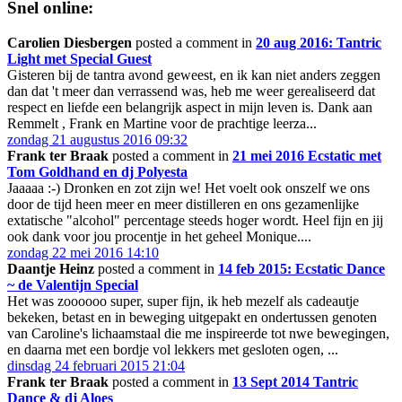
Snel online:
Carolien Diesbergen
posted a comment in
20 aug 2016: Tantric
Light met Special Guest
Gisteren bij de tantra avond geweest, en ik kan niet anders zeggen
dan dat 't meer dan verrassend was, heb me weer gerealiseerd dat
respect en liefde een belangrijk aspect in mijn leven is. Dank aan
Remmelt , Frank en Martine voor de prachtige leerza...
zondag 21 augustus 2016 09:32
Frank ter Braak
posted a comment in
21 mei 2016 Ecstatic met
Tom Goldhand en dj Polyesta
Jaaaaa :-) Dronken en zot zijn we! Het voelt ook onszelf we ons
door de tijd heen meer en meer distilleren en ons gezamenlijke
extatische "alcohol" percentage steeds hoger wordt. Heel fijn en jij
ook dank voor jou procentje in het geheel Monique....
zondag 22 mei 2016 14:10
Daantje Heinz
posted a comment in
14 feb 2015: Ecstatic Dance
~ de Valentijn Special
Het was zoooooo super, super fijn, ik heb mezelf als cadeautje
bekeken, betast en in beweging uitgepakt en ondertussen genoten
van Caroline's lichaamstaal die me inspireerde tot nwe bewegingen,
en daarna met een bordje vol lekkers met gesloten ogen, ...
dinsdag 24 februari 2015 21:04
Frank ter Braak
posted a comment in
13 Sept 2014 Tantric
Dance & dj Aloes