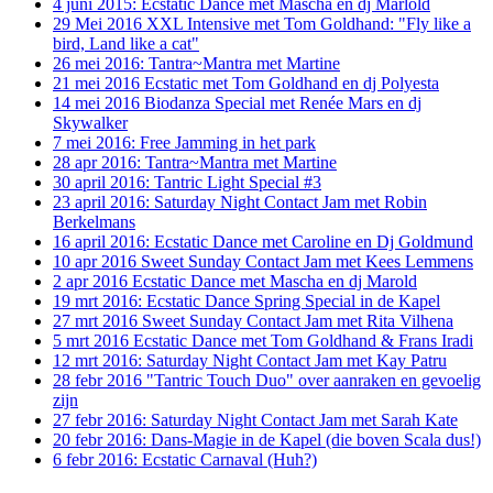
4 juni 2015: Ecstatic Dance met Mascha en dj Marlold
29 Mei 2016 XXL Intensive met Tom Goldhand: "Fly like a
bird, Land like a cat"
26 mei 2016: Tantra~Mantra met Martine
21 mei 2016 Ecstatic met Tom Goldhand en dj Polyesta
14 mei 2016 Biodanza Special met Renée Mars en dj
Skywalker
7 mei 2016: Free Jamming in het park
28 apr 2016: Tantra~Mantra met Martine
30 april 2016: Tantric Light Special #3
23 april 2016: Saturday Night Contact Jam met Robin
Berkelmans
16 april 2016: Ecstatic Dance met Caroline en Dj Goldmund
10 apr 2016 Sweet Sunday Contact Jam met Kees Lemmens
2 apr 2016 Ecstatic Dance met Mascha en dj Marold
19 mrt 2016: Ecstatic Dance Spring Special in de Kapel
27 mrt 2016 Sweet Sunday Contact Jam met Rita Vilhena
5 mrt 2016 Ecstatic Dance met Tom Goldhand & Frans Iradi
12 mrt 2016: Saturday Night Contact Jam met Kay Patru
28 febr 2016 "Tantric Touch Duo" over aanraken en gevoelig
zijn
27 febr 2016: Saturday Night Contact Jam met Sarah Kate
20 febr 2016: Dans-Magie in de Kapel (die boven Scala dus!)
6 febr 2016: Ecstatic Carnaval (Huh?)