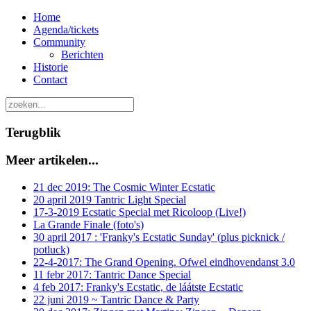
Home
Agenda/tickets
Community
Berichten
Historie
Contact
Terugblik
Meer artikelen...
21 dec 2019: The Cosmic Winter Ecstatic
20 april 2019 Tantric Light Special
17-3-2019 Ecstatic Special met Ricoloop (Live!)
La Grande Finale (foto's)
30 april 2017 : 'Franky's Ecstatic Sunday' (plus picknick /
potluck)
22-4-2017: The Grand Opening. Ofwel eindhovendanst 3.0
11 febr 2017: Tantric Dance Special
4 feb 2017: Franky's Ecstatic, de láátste Ecstatic
22 juni 2019 ~ Tantric Dance & Party