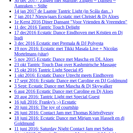
30 dec 2017: Zingen met Martine: Zingen ~ Dansen ~
Aanraken ~ Stilte
14 jan 2017 de Laatste Tantric Light (in Scála dan...)
7 jan 2017 Nieuwjaars Ecstatic met Christel & Dj Aloes
1e Kerst 2016 Diner Dansant "Voor Vrienden & Vreemden"
11 dec 2016 Tantric Touch Delight
17 dec2016 Ecstatic Dance Eindhoven met Kristien en Dj
Iradi
3 dec 2016 Ecstatic met Premala & DJ Polyesta
19 nov 2016: Ecstatic met Tikki Masala Live + Nicolas
Mortelmans (sitar)
5 nov 2015 Ecstatic Dance met Mascha en DL Aloes
23 okt Tantric Touch Dag over Kashmirische Massage
15 okt 2016 Tantric Light Special #5
1 okt 2016: Ecstatic Dance Utrecht meets Eindhoven
17 sept 2016: Ecstatic Dance met Caroline en DJ Goldmund
3 Sept: Ecstatic Dance met Mascha & Dj Skywalker
6 aug 2016 Ecstatic Dance met Caroline en Dj Aloes
20 aug 2016: Tantric Light met Special Guest
16 juli 2016: Franky's ;-) Ecstatic
20 juni 2016: The joy of courtship
26 juni 2016: Contact Jam met Thomas Körtvélyessy
18 juni 2016: Ecstatic Dance met Mirjam van Hasselt en dj
Goldmund
11 juni 2016: Saturday Night Contact Jam met Sebas