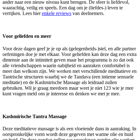
ander naar een nieuw niveau kunt brengen. De sfeer is liefdevol,
waarachtig, veilig en speels. Een dag om je (liefdes-) leven te
verrijken. Lees hier
enkele reviews
van deelnemers.
Voor geliefden en meer
Voor deze dagen geef je je op als (gelegenheids-)stel, en alle partner
oefeningen doe je met elkaar. Voor geliefden kan deze dag een extra
dimensie aan de intimiteit geven maar het programma is zo dat ook
alle vriendschappen waarin nabijheid en aanraken comfortabel is
meer dan welkom zijn. We werken met verschillende meditatieve en
Tantrische structuren waarbij we de Tandava (een intieme sensuele
meditatie) en de Kashmirische Massage als leidraad zullen
gebruiken. Wil je graag meedoen maar weet je niet 123 wie je mee
kunt vragen meld ons je interesse en denken we met je mee.
Kashmirische Tantra Massage
Deze meditatieve massage is als een vloeiende dans in aanraking. In
oorspronkelijke vorm wordt deze gegeven met warme olie en huid
op huid. Op deze zondag zullen we vooralsnog zonder olie werken