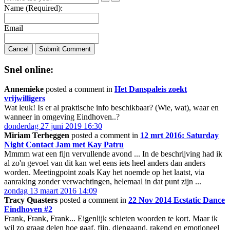
Name (Required):
Email
Cancel
Submit Comment
Snel online:
Annemieke
posted a comment in
Het Danspaleis zoekt
vrijwilligers
Wat leuk! Is er al praktische info beschikbaar? (Wie, wat), waar en
wanneer in omgeving Eindhoven..?
donderdag 27 juni 2019 16:30
Miriam Terheggen
posted a comment in
12 mrt 2016: Saturday
Night Contact Jam met Kay Patru
Mmmm wat een fijn vervullende avond ... In de beschrijving had ik
al zo'n gevoel van dit kan wel eens iets heel anders dan anders
worden. Meetingpoint zoals Kay het noemde op het laatst, via
aanraking zonder verwachtingen, helemaal in dat punt zijn ...
zondag 13 maart 2016 14:09
Tracy Quasters
posted a comment in
22 Nov 2014 Ecstatic Dance
Eindhoven #2
Frank, Frank, Frank... Eigenlijk schieten woorden te kort. Maar ik
wil zo graag delen hoe gaaf, fijn, diepgaand, rakend en emotioneel