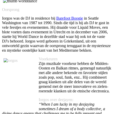
Oorsprong
Iorgos was de DJ in residence bij
Barefoot Boogie
in Seattle
Washington van 1987 tot 1990. Sinds die tijd is hij als DJ te gast in
vele feestjes en evenementen. Hij draaide voor Liquid Moves, een
blote voeten dans evenement in Utrecht en in december van 2006,
startte hij World Dance in dezelfde stad waar hij ook tot de vaste
DJ's behoord. Iorgos werd geboren in Griekenland, uit een
ontworteld gezin waarvan de oorsprong teruggaat in de mysterieuze
en mystieke oostelijke kant van het Mediterrane bekken.
Voorkeuren
Zijn muzikale voorkeur hebben de Midden-
Oosten en Balkan ritmes, gemengd natuurlijk
met alle andere bekende en favoriete stijlen
zoals pop, soul, funk, enz.. Hij combineert
graag klanken uit alle delen van de wereld
gemend met de meer innovatieve en zielen-
roerende klanken uit de etnische electronica.
Iorgos over deejayen:
“When I am lucky in my deejaying
sometimes I dream of a body collective, a
divine dance energy that challenges me to be fully present and