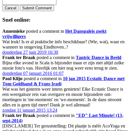
Cancel
Submit Comment
Snel online:
Annemieke
posted a comment in
Het Danspaleis zoekt
vrijwilligers
Wat leuk! Is er al praktische info beschikbaar? (Wie, wat), waar en
wanneer in omgeving Eindhoven..?
donderdag 27 juni 2019 16:30
Frank ter Braak
posted a comment in
Tantric Dance in Beeld
Bijna elke avond in Scala is bijzonder maar er zijn niet altijd zulke
mooie foto's van. Heerlijk om hier nog weer eens terug te zien.
donderdag 07 januari 2016 01:07
Paul Klijn
posted a comment in
10 jan 2015 Ecstatic Dance met
Tom Goldhand & Frans Iradi
Wat was het gisteren weer intens genieten! Elke Ecstatic Dance is
een weergaloze reis van overgave en mooie bijzondere ont-
moetingen in 'me-moments' en 'we-moments'. In de dans stroomt
alles en is geen tijd meer! Dank je wel allemaal!
zondag 11 januari 2015 13:24
Frank ter Braak
posted a comment in
"ED" Last Minute! (13-
sept-2014)
[DISCLAMER] Ter geruststelling: Dit plaatje is méér AcoYoga en