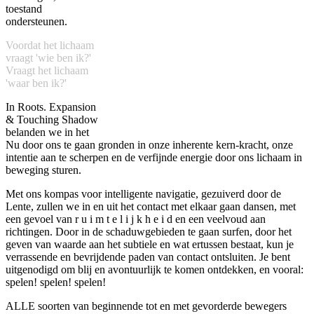
toestand
ondersteunen.
Voordat het lichaam
vraagt 'wie ben ik?'
Vraagt het lichaam
'waar ben ik?'
In Roots. Expansion
& Touching Shadow
belanden we in het
Nu door ons te gaan gronden in onze inherente kern-kracht, onze
intentie aan te scherpen en de verfijnde energie door ons lichaam in
beweging sturen.
Met ons kompas voor intelligente navigatie, gezuiverd door de
Lente, zullen we in en uit het contact met elkaar gaan dansen, met
een gevoel van r u i m t e l i j k h e i d en een veelvoud aan
richtingen. Door in de schaduwgebieden te gaan surfen, door het
geven van waarde aan het subtiele en wat ertussen bestaat, kun je
verrassende en bevrijdende paden van contact ontsluiten. Je bent
uitgenodigd om blij en avontuurlijk te komen ontdekken, en vooral:
spelen! spelen! spelen!
ALLE soorten van beginnende tot en met gevorderde bewegers