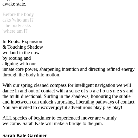
awake state.
Before the body
asks 'who am I?'
The body asks
'where am I?'
In Roots. Expansion
& Touching Shadow
we land in the now
by rooting and
aligning with our
innate core power, sharpening intention and directing refined energy
through the body into motion.
With our spring cleaned compass for intelligent navigation we will
dance in and out of contact with a sense of s p a c I o u s n e s s and
the multi-directional. Surfing in the shadows, honouring the subtle
and inbetween can unlock surprising, liberating pathways of contact.
You are invited to discover joyful adventurous play play play!
ALL species of beginner to experienced mover are warmly
welcome. Sarah Kate will make a bridge to the jam.
Sarah Kate Gardiner