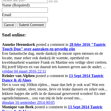
Name (Required):
Email
Cancel
Submit Comment
Snel online:
Anneke Heemskerk
posted a comment in
28 febr 2016 "Tantric
Touch Duo" over aanraken en gevoelig zijn
Een fantastische dag, mede dankzij de mooie open mensen en de
locatie, maar zeker ook dankzij de warmte, openheid en
kwetsbaarheid waarmee Frank en Martine een veilige sfeer creëren.
Bij jezelf blijven en van daaruit iets kunnen geven aan de ander; ...
vrijdag 04 maart 2016 22:11
Reinier van Alphen
posted a comment in
13 Sept 2014 Tantric
Dance & dj Aloes
Het is voor mij 100km rijden... maar dan heb je ook wat! Wat een
heerlijke ruimte, sfeer, mooie, lieve en leuke dansers en zeker ook...
lekkere hapjes die zelfs in de danszaal geserveerd worden! En met
ogendichtdansen... zou van mij de hele avond mo...
dinsdag 16 september 2014 00:05
Monique van Beek
posted a comment in
13 Sept 2014 Tantric