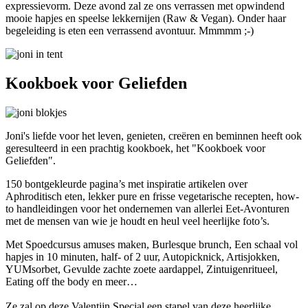
expressievorm. Deze avond zal ze ons verrassen met opwindend
mooie hapjes en speelse lekkernijen (Raw & Vegan). Onder haar
begeleiding is eten een verrassend avontuur. Mmmmm ;-)
Kookboek voor Geliefden
Joni's liefde voor het leven, genieten, creëren en beminnen heeft ook
geresulteerd in een prachtig kookboek, het "Kookboek voor
Geliefden".
150 bontgekleurde pagina’s met inspiratie artikelen over
Aphroditisch eten, lekker pure en frisse vegetarische recepten, how-
to handleidingen voor het ondernemen van allerlei Eet-Avonturen
met de mensen van wie je houdt en heul veel heerlijke foto’s.
Met Spoedcursus amuses maken, Burlesque brunch, Een schaal vol
hapjes in 10 minuten, half- of 2 uur, Autopicknick, Artisjokken,
YUMsorbet, Gevulde zachte zoete aardappel, Zintuigenritueel,
Eating off the body en meer…
Ze zal op deze Valentijn Special een stapel van deze heerlijke