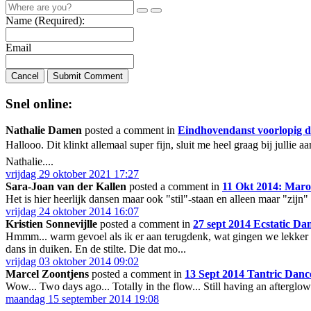
Name (Required):
Email
Cancel
Submit Comment
Snel online:
Nathalie Damen
posted a comment in
Eindhovendanst voorlopig d
Hallooo. Dit klinkt allemaal super fijn, sluit me heel graag bij julli
Nathalie....
vrijdag 29 oktober 2021 17:27
Sara-Joan van der Kallen
posted a comment in
11 Okt 2014: Maro
Het is hier heerlijk dansen maar ook "stil"-staan en alleen maar "
vrijdag 24 oktober 2014 16:07
Kristien Sonnevijlle
posted a comment in
27 sept 2014 Ecstatic D
Hmmm... warm gevoel als ik er aan terugdenk, wat gingen we lekker los
dans in duiken. En de stilte. Die dat mo...
vrijdag 03 oktober 2014 09:02
Marcel Zoontjens
posted a comment in
13 Sept 2014 Tantric Danc
Wow... Two days ago... Totally in the flow... Still having an afterglow.
maandag 15 september 2014 19:08