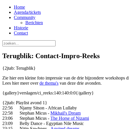
Home
Agenda/tickets
Community
Berichten
Historie
Contact
Terugblik: Contact-Impro-Reeks
{2jtab: Terugblik}
Zie hier een kleine foto impressie van de drie bijzondere workshops 
Lees hier meer over
de thema's
van deze drie avonden.
{gallery}verslagen/ci_reeks:140:140:0:0{/gallery}
{2jtab: Playlist avond 1}
22:56 Njamy Sitson - African Lullaby
22:58 Stephan Micus -
Mikhail's Dream
23:06 Stephan Micus -
The Horse of Nizami
23:09 Belly Dance - Egyptian Nile Music
23:15 Nitin Sawhney -
Aquired dreams