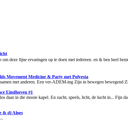
icht
e aan om deze fijne ervaringen op te doen met iedereen. en ik ben heel be
lds Movement Medicine & Party met Polyesta
zijn" samen met anderen. Een ver-ADEM-ing Zijn in bewegen bewegend Zi
ance Eindhoven #1
 daar in die mooie kapel. En zacht, speels, licht, de lucht in... Fijn 
e & dj Aloes
..