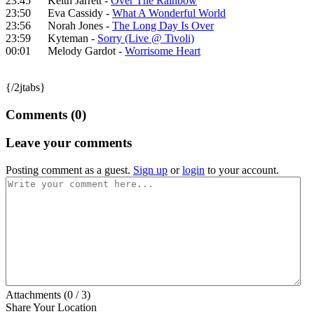
23:45 Keith Jarrett -
Over The Rainbow
23:50 Eva Cassidy -
What A Wonderful World
23:56 Norah Jones -
The Long Day Is Over
23:59 Kyteman -
Sorry (Live @ Tivoli)
00:01 Melody Gardot -
Worrisome Heart
{/2jtabs}
Comments (
0
)
Leave your comments
Posting comment as a guest.
Sign up
or
login
to your account.
Attachments (
0
/ 3)
Share Your Location