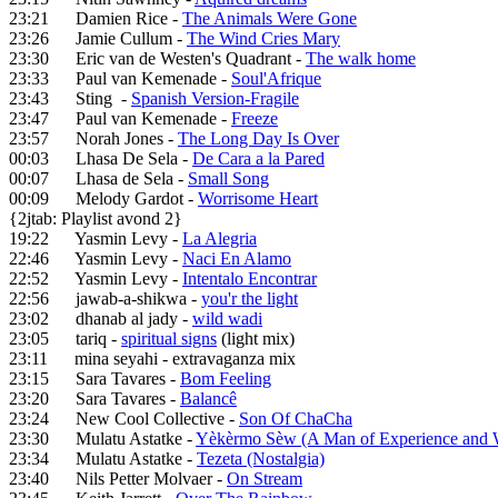
23:21 Damien Rice -
The Animals Were Gone
23:26 Jamie Cullum -
The Wind Cries Mary
23:30 Eric van de Westen's Quadrant -
The walk home
23:33 Paul van Kemenade -
Soul'Afrique
23:43 Sting -
Spanish Version-Fragile
23:47 Paul van Kemenade -
Freeze
23:57 Norah Jones -
The Long Day Is Over
00:03 Lhasa De Sela -
De Cara a la Pared
00:07 Lhasa de Sela -
Small Song
00:09 Melody Gardot -
Worrisome Heart
{2jtab: Playlist avond 2}
19:22 Yasmin Levy -
La Alegria
22:46 Yasmin Levy -
Naci En Alamo
22:52 Yasmin Levy -
Intentalo Encontrar
22:56 jawab-a-shikwa -
you'r the light
23:02 dhanab al jady -
wild wadi
23:05 tariq -
spiritual signs
(light mix)
23:11 mina seyahi - extravaganza mix
23:15 Sara Tavares -
Bom Feeling
23:20 Sara Tavares -
Balancê
23:24 New Cool Collective -
Son Of ChaCha
23:30 Mulatu Astatke -
Yèkèrmo Sèw (A Man of Experience and
23:34 Mulatu Astatke -
Tezeta (Nostalgia)
23:40 Nils Petter Molvaer -
On Stream