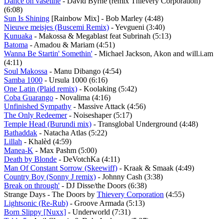
Dance on vaseline
- David Byrne (remix Thievery Corporation)
(6:08)
Sun Is Shining
[Rainbow Mix] - Bob Marley (4:48)
Nieuwe meisjes (Buscemi Remix)
- Yevgueni (3:40)
Kunuaka
- Makossa & Megablast feat Subrinah (5:13)
Batoma
- Amadou & Mariam (4:51)
Wanna Be Startin' Somethin'
- Michael Jackson, Akon and will.i.am
(4:11)
Soul Makossa
- Manu Dibango (4:54)
Samba 1000
- Ursula 1000 (6:16)
One Latin (Plaid remix)
- Koolaking (5:42)
Coba Guarango
- Novalima (4:16)
Unfinished Sympathy
- Massive Attack (4:56)
The Only Redeemer
- Noiseshaper (5:17)
Temple Head (Burundi mix)
- Transglobal Underground (4:48)
Bathaddak
- Natacha Atlas (5:22)
Lillah
- Khalèd (4:59)
Manea-K
- Max Pashm (5:00)
Death by Blonde
- DeVotchKa (4:11)
Man Of Constant Sorrow (Skeewiff)
- Kraak & Smaak (4:49)
Country Boy (Sonny J remix)
- Johnny Cash (3:38)
Break on through'
- DJ Disse/the Doors (6:38)
Strange Days - The Doors by
Thievery Corporation
(4:55)
Lightsonic (Re-Rub)
- Groove Armada (5:13)
Born Slippy [Nuxx]
- Underworld (7:31)