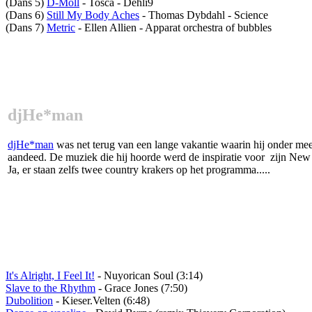
(Dans 5)
D-Moll
- Tosca - Dehli9
(Dans 6)
Still My Body Aches
- Thomas Dybdahl - Science
(Dans 7)
Metric
- Ellen Allien - Apparat orchestra of bubbles
djHe*man
djHe*man
was net terug van een lange vakantie waarin hij onder me
aandeed. De muziek die hij hoorde werd de inspiratie voor zijn New
Ja, er staan zelfs twee country krakers op het programma.....
It's Alright, I Feel It!
- Nuyorican Soul (3:14)
Slave to the Rhythm
- Grace Jones (7:50)
Dubolition
- Kieser.Velten (6:48)