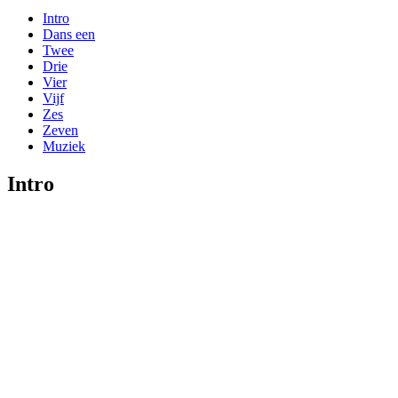
Intro
Dans een
Twee
Drie
Vier
Vijf
Zes
Zeven
Muziek
Intro