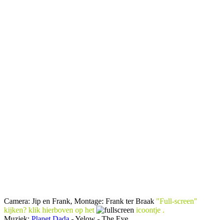
Camera: Jip en Frank, Montage: Frank ter Braak
"Full-screen"
kijken? klik
hierboven
op het
icoontje .
Muziek:
Planet Dada
- Yelow - The Eye