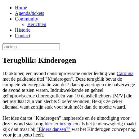
Home
Agenda/tickets
Community
Berichten
Historie
Contact
Terugblik: Kinderogen
10 oktober, een avond dansimprovisatie onder leiding van
Carolina
met de pakkende titel "Kinderogen". Deze terugblik bevat de
complete videoregistratie van de 7 dansopvoeringen die halverwege
de avond te zien waren. Indrukwekkende en geheel
geïmproviseerde choreografieën van 10 dansliefhebbers [M/V] die
het resultaat zijn van slechts 5 oefenavonden. Bekijk ze zeker
allemaal want ze zijn stuk voor stuk méér dan de moeite waard.
Het idee dat tot "Kinderogen" inspireerde en de uitnodiging voor
deze avond staat nog
hier ter inzage
en als het je nieuwsgierig maakt
kijk dan maar bij
"Elders dansen?"
wat het Kinderogen concept nog
voor je in petto heeft.