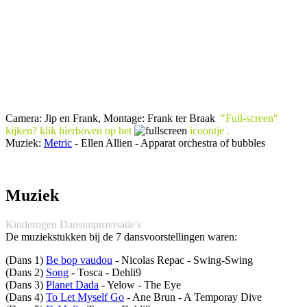
Camera: Jip en Frank, Montage: Frank ter Braak
"Full-screen"
kijken? klik
hierboven
op het
icoontje .
Muziek:
Metric
- Ellen Allien - Apparat orchestra of bubbles
Muziek
Kinderogen Dansimprovisatie's
De muziekstukken bij de 7 dansvoorstellingen waren:
(Dans 1)
Be bop vaudou
- Nicolas Repac - Swing-Swing
(Dans 2)
Song
- Tosca - Dehli9
(Dans 3)
Planet Dada
- Yelow - The Eye
(Dans 4)
To Let Myself Go
- Ane Brun - A Temporay Dive