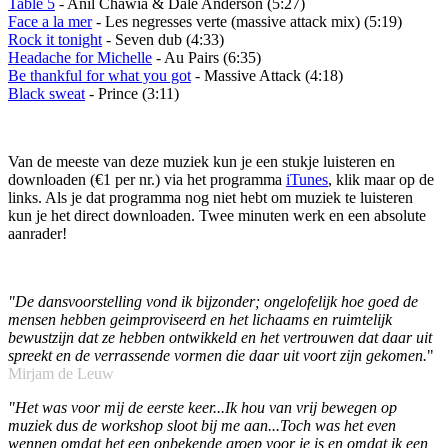
Table 5
- Anil Chawia & Dale Anderson (5:27)
Face a la mer
- Les negresses verte (massive attack mix) (5:19)
Rock it tonight
- Seven dub (4:33)
Headache for Michelle
- Au Pairs (6:35)
Be thankful for what you got
- Massive Attack (4:18)
Black sweat
- Prince (3:11)
Van de meeste van deze muziek kun je een stukje luisteren en
downloaden (€1 per nr.) via het programma
iTunes
, klik maar op de
links. Als je dat programma nog niet hebt om muziek te luisteren
kun je het direct downloaden. Twee minuten werk en een absolute
aanrader!
"De dansvoorstelling vond ik bijzonder; ongelofelijk hoe goed de
mensen hebben geimproviseerd en het lichaams en ruimtelijk
bewustzijn dat ze hebben ontwikkeld en het vertrouwen dat daar uit
spreekt en de verrassende vormen die daar uit voort zijn gekomen.
"
Mirjam de Leuw
"Het was voor mij de eerste keer...Ik hou van vrij bewegen op
muziek dus de workshop sloot bij me aan...Toch was het even
wennen omdat het een onbekende groep voor je is en omdat ik een