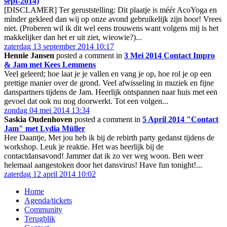
sept-2014)
[DISCLAMER] Ter geruststelling: Dit plaatje is méér AcoYoga en
mínder gekleed dan wij op onze avond gebruikelijk zijn hoor! Vrees
niet. (Proberen wil ik dit wel eens trouwens want volgens mij is het
makkelijker dan het er uit ziet, wieowie?)...
zaterdag 13 september 2014 10:17
Hennie Jansen
posted a comment in
3 Mei 2014 Contact Impro
& Jam met Kees Lemmens
Veel geleerd; hoe laat je je vallen en vang je op, hoe rol je op een
prettige manier over de grond. Veel afwisseling in muziek en fijne
danspartners tijdens de Jam. Heerlijk ontspannen naar huis met een
gevoel dat ook nu nog doorwerkt. Tot een volgen...
zondag 04 mei 2014 13:34
Saskia Oudenhoven
posted a comment in
5 April 2014 "Contact
Jam" met Lydia Müller
Hee Daantje, Met jou heb ik bij de rebirth party gedanst tijdens de
workshop. Leuk je reaktie. Het was heerlijk bij de
contactdansavond! Jammer dat ik zo ver weg woon. Ben weer
helemaal aangestoken door het dansvirus! Have fun tonight!...
zaterdag 12 april 2014 10:02
Home
Agenda/tickets
Community
Terugblik