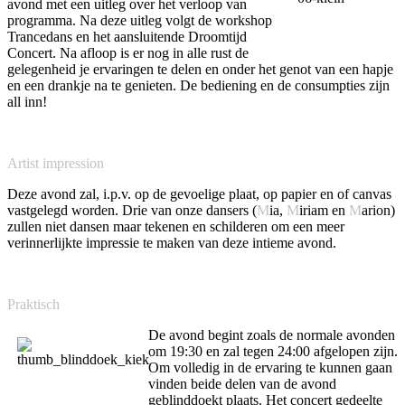
avond met een uitleg over het verloop van
programma. Na deze uitleg volgt de workshop
Trancedans en het aansluitende Droomtijd
Concert. Na afloop is er nog in alle rust de
gelegenheid je ervaringen te delen en onder het genot van een hapje
en een drankje na te genieten. De bediening en de consumpties zijn
all inn!
Artist impression
Deze avond zal, i.p.v. op de gevoelige plaat, op papier en of canvas
vastgelegd worden. Drie van onze dansers (
M
ia,
M
iriam en
M
arion)
zullen niet dansen maar tekenen en schilderen om een meer
verinnerlijkte impressie te maken van deze intieme avond.
Praktisch
De avond begint zoals de normale avonden
om 19:30 en zal tegen 24:00 afgelopen zijn.
Om volledig in de ervaring te kunnen gaan
vinden beide delen van de avond
geblinddoekt plaats. Het concert gedeelte