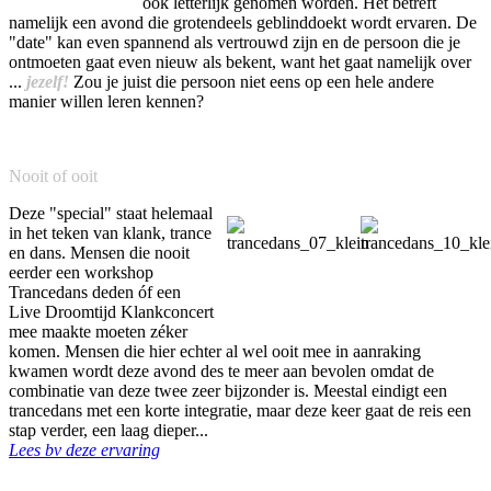
ook letterlijk genomen worden. Het betreft
namelijk een avond die grotendeels geblinddoekt wordt ervaren. De
"date" kan even spannend als vertrouwd zijn en de persoon die je
ontmoeten gaat even nieuw als bekent, want het gaat namelijk over
...
jezelf
!
Zou je juist die persoon niet eens op een hele andere
manier willen leren kennen?
Nooit of ooit
Deze "special" staat helemaal
in het teken van klank, trance
en dans. Mensen die nooit
eerder een workshop
Trancedans deden óf een
Live Droomtijd Klankconcert
mee maakte moeten zéker
komen. Mensen die hier echter al wel ooit mee in aanraking
kwamen wordt deze avond des te meer aan bevolen omdat de
combinatie van deze twee zeer bijzonder is. Meestal eindigt een
trancedans met een korte integratie, maar deze keer gaat de reis een
stap verder, een laag dieper...
Lees bv deze ervaring