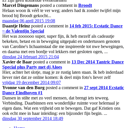
Er zijn geen komende evenementen
Marcel Dingemans
posted a comment in
Broodt
Helaas woon ik véél te ver weg; anders had ik zonder twijfel mijn
brood bij Broodt gekocht...
maandag 06 april 2015 19:08
Daantje Heinz
posted a comment in
14 feb 2015: Ecstatic Dance
~ de Valentijn Special
Het was zoooooo super, super fijn, ik heb mezelf als cadeautje
bekeken, betast en in beweging uitgepakt en ondertussen genoten
van Caroline's lichaamstaal die me inspireerde tot nwe bewegingen,
en daarna met een bordje vol lekkers met gesloten ogen, ...
dinsdag 24 februari 2015 21:04
Xavier de Baar
posted a comment in
13 Dec 2014 Tantric Dance
Special plus Party met dj Aloes
Hier, achter het slotje, mag je ze rustig laten staan. Ik heb inderdaad
liever niet dat ze online komen: ik deel mijn foto's liever zelf
vrijdag 19 december 2014 09:07
Yvonne van den Burg
posted a comment in
27 sept 2014 Ecstatic
Dance Eindhoven #1
Dansen in stilte met zo veel mensen, dat brengt iets teweeg.
Verbinding. Daarbinnen een wonderlijke ruimte voor helemaal je
eigen dans. Wat een vrijheid om te bewegen. Dat gaf Kristien ons
ook echt mee in haar inleiding: een bijzonder fijn begin. ...
dinsdag 30 september 2014 18:49