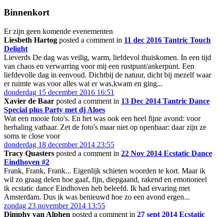
Binnenkort
Er zijn geen komende evenementen
Liesbeth Hartog
posted a comment in
11 dec 2016 Tantric Touch
Delight
Lieverds De dag was veilig, warm, liefdevol thuiskomen. In een tijd
van chaos en verwarring voor mij een rustpunt/ankerpunt. Een
liefdevolle dag in eenvoud. Dichtbij de natuur, dicht bij mezelf waar
er ruimte was voor alles wat er was,kwam en ging...
donderdag 15 december 2016 16:51
Xavier de Baar
posted a comment in
13 Dec 2014 Tantric Dance
Special plus Party met dj Aloes
Wat een mooie foto's. En het was ook een heel fijne avond: voor
herhaling vatbaar. Zet de foto's maar niet op openbaar: daar zijn ze
soms te close voor
donderdag 18 december 2014 23:55
Tracy Quasters
posted a comment in
22 Nov 2014 Ecstatic Dance
Eindhoven #2
Frank, Frank, Frank... Eigenlijk schieten woorden te kort. Maar ik
wil zo graag delen hoe gaaf, fijn, diepgaand, rakend en emotioneel
ik ecstatic dance Eindhoven heb beleefd. Ik had ervaring met
Amsterdam. Dus ik was benieuwd hoe zo een avond ergen...
zondag 23 november 2014 13:55
Dimphy van Alphen
posted a comment in
27 sept 2014 Ecstatic