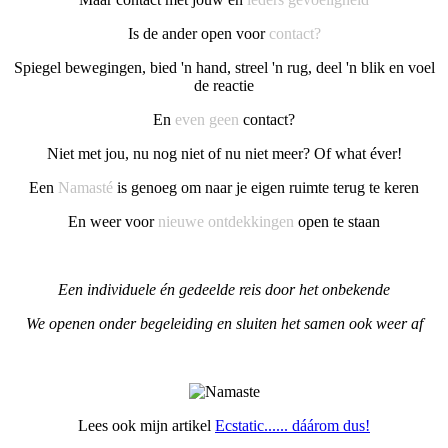
Is de ander open voor
contact?
Spiegel bewegingen, bied 'n hand, streel 'n rug, deel 'n blik en voel
de reactie
En
even geen
contact?
Niet met jou, nu nog niet of nu niet meer? Of what éver!
Een
Namasté
is genoeg om naar je eigen ruimte terug te keren
En weer voor
nieuwe ontdekkingen
open te staan
Een individuele én gedeelde reis door het onbekende
We openen onder begeleiding en sluiten het samen ook weer af
Lees ook mijn artikel
Ecstatic...... dáárom dus!