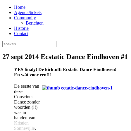
Home
Agenda/tickets
Community
Berichten
Historie
Contact
27 sept 2014 Ecstatic Dance Eindhoven #1
YES finaly! De kick-off: Ecstatic Dance Eindhoven!
En wát voor een!!!
De eerste van
deze
Conscious
Dance zonder
woorden (!!)
was in
handen van
Kristien
Sonnevijlle
.