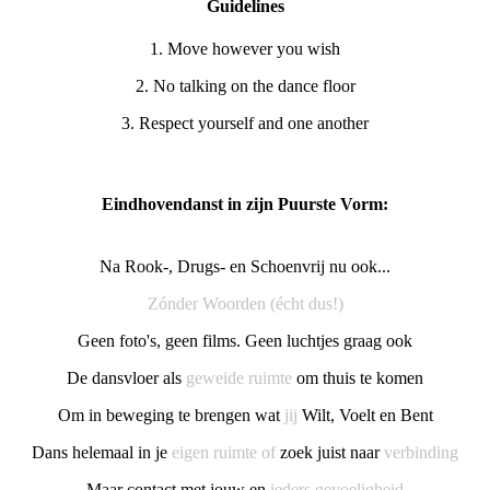
Guidelines
1. Move however you wish
2. No talking on the dance floor
3. Respect yourself and one another
Eindhovendanst in zijn Puurste Vorm:
Na Rook-, Drugs- en Schoenvrij nu ook...
Zónder Woorden (écht dus!)
Geen foto's, geen films. Geen luchtjes graag ook
De dansvloer als
geweide ruimte
om thuis te komen
Om in beweging te brengen wat
jij
Wilt, Voelt en Bent
Dans helemaal in je
eigen ruimte of
zoek juist naar
verbinding
Maar contact met jouw en
ieders gevoeligheid