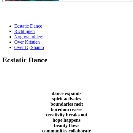
Ecstatic Dance
Richtlijnen
Nóg wat uitleg:
Over Kristien
Over Dj Shanto
Ecstatic Dance
Ecstatic Dance is.... what you make of it.
a freeform conscious gathering where:
dance expands
spirit activates
boundaries melt
boredom ceases
creativity breaks out
hope happens
beauty flows
communities collaborate