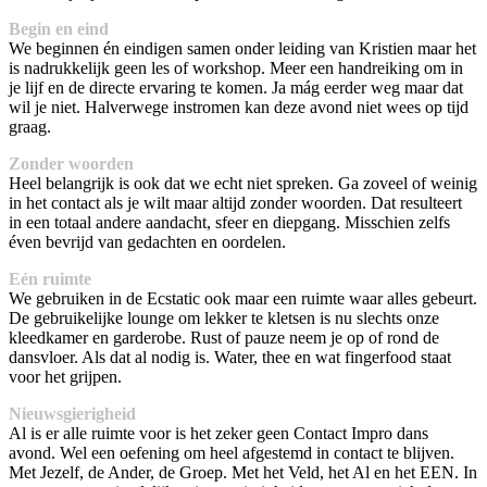
Begin en eind
We beginnen én eindigen samen onder leiding van Kristien maar het
is nadrukkelijk geen les of workshop. Meer een handreiking om in
je lijf en de directe ervaring te komen. Ja mág eerder weg maar dat
wil je niet. Halverwege instromen kan deze avond niet wees op tijd
graag.
Zonder woorden
Heel belangrijk is ook dat we echt niet spreken. Ga zoveel of weinig
in het contact als je wilt maar altijd zonder woorden. Dat resulteert
in een totaal andere aandacht, sfeer en diepgang. Misschien zelfs
éven bevrijd van gedachten en oordelen.
Eén ruimte
We gebruiken in de Ecstatic ook maar een ruimte waar alles gebeurt.
De gebruikelijke lounge om lekker te kletsen is nu slechts onze
kleedkamer en garderobe. Rust of pauze neem je op of rond de
dansvloer. Als dat al nodig is. Water, thee en wat fingerfood staat
voor het grijpen.
Nieuwsgierigheid
Al is er alle ruimte voor is het zeker geen Contact Impro dans
avond. Wel een oefening om heel afgestemd in contact te blijven.
Met Jezelf, de Ander, de Groep. Met het Veld, het Al en het EEN. In