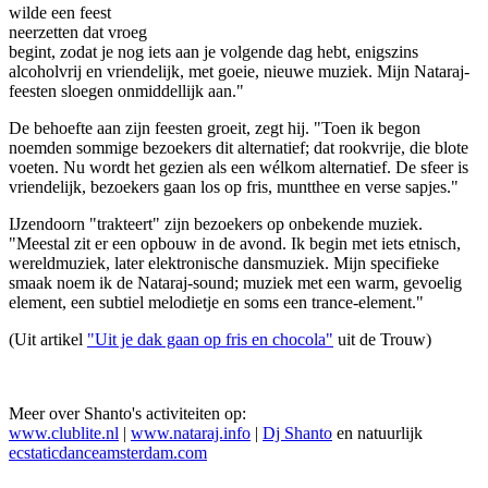
wilde een feest
neerzetten dat vroeg
begint, zodat je nog iets aan je volgende dag hebt, enigszins
alcoholvrij en vriendelijk, met goeie, nieuwe muziek. Mijn Nataraj-
feesten sloegen onmiddellijk aan."
De behoefte aan zijn feesten groeit, zegt hij. "Toen ik begon
noemden sommige bezoekers dit alternatief; dat rookvrije, die blote
voeten. Nu wordt het gezien als een wélkom alternatief. De sfeer is
vriendelijk, bezoekers gaan los op fris, muntthee en verse sapjes."
IJzendoorn "trakteert" zijn bezoekers op onbekende muziek.
"Meestal zit er een opbouw in de avond. Ik begin met iets etnisch,
wereldmuziek, later elektronische dansmuziek. Mijn specifieke
smaak noem ik de Nataraj-sound; muziek met een warm, gevoelig
element, een subtiel melodietje en soms een trance-element."
(Uit artikel
"Uit je dak gaan op fris en chocola"
uit de Trouw)
Meer over Shanto's activiteiten op:
www.clublite.nl
|
www.nataraj.info
|
Dj Shanto
en natuurlijk
ecstaticdanceamsterdam.com