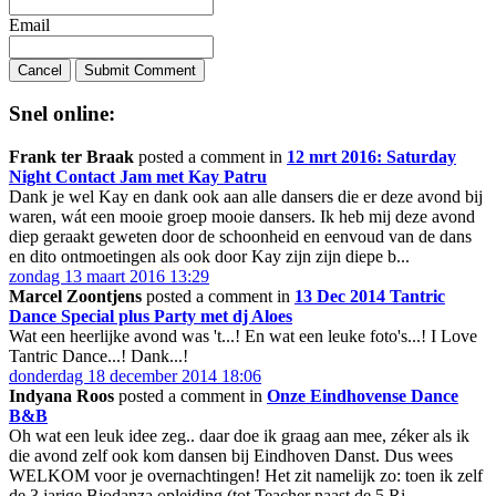
Email
Cancel
Submit Comment
Snel online:
Frank ter Braak
posted a comment in
12 mrt 2016: Saturday
Night Contact Jam met Kay Patru
Dank je wel Kay en dank ook aan alle dansers die er deze avond bij
waren, wát een mooie groep mooie dansers. Ik heb mij deze avond
diep geraakt geweten door de schoonheid en eenvoud van de dans
en dito ontmoetingen als ook door Kay zijn zijn diepe b...
zondag 13 maart 2016 13:29
Marcel Zoontjens
posted a comment in
13 Dec 2014 Tantric
Dance Special plus Party met dj Aloes
Wat een heerlijke avond was 't...! En wat een leuke foto's...! I Love
Tantric Dance...! Dank...!
donderdag 18 december 2014 18:06
Indyana Roos
posted a comment in
Onze Eindhovense Dance
B&B
Oh wat een leuk idee zeg.. daar doe ik graag aan mee, zéker als ik
die avond zelf ook kom dansen bij Eindhoven Danst. Dus wees
WELKOM voor je overnachtingen! Het zit namelijk zo: toen ik zelf
de 3 jarige Biodanza opleiding (tot Teacher naast de 5 Ri...