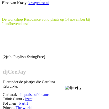
Elisa van Kraay:
kraayenest.nl
De workshop Resodance vond plaats op 14 november bij
"eindhovendanst'
{2jtab: Playlists SwingFree}
djCeeJay
Hieronder de plaatjes die Carolina
gebruikte:
Garbarak -
In praise of dreams
Triluk Gurtu -
Izzat
Fol chen -
Part 1
Prince -
The world