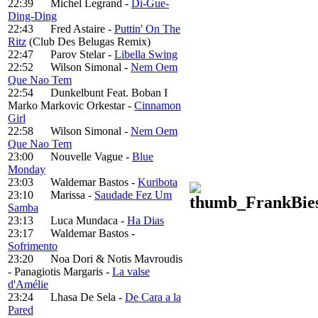
22:39 Michel Legrand -
Di-Gue-
Ding-Ding
22:43 Fred Astaire -
Puttin' On The
Ritz
(Club Des Belugas Remix)
22:47 Parov Stelar -
Libella Swing
22:52 Wilson Simonal -
Nem Oem
Que Nao Tem
22:54 Dunkelbunt Feat. Boban I
Marko Markovic Orkestar -
Cinnamon
Girl
22:58 Wilson Simonal -
Nem Oem
Que Nao Tem
23:00 Nouvelle Vague -
Blue
Monday
23:03 Waldemar Bastos -
Kuribota
23:10 Marissa -
Saudade Fez Um
Samba
23:13 Luca Mundaca -
Ha Dias
23:17 Waldemar Bastos -
Sofrimento
23:20 Noa Dori & Notis Mavroudis
- Panagiotis Margaris -
La valse
d'Amélie
23:24 Lhasa De Sela -
De Cara a la
Pared