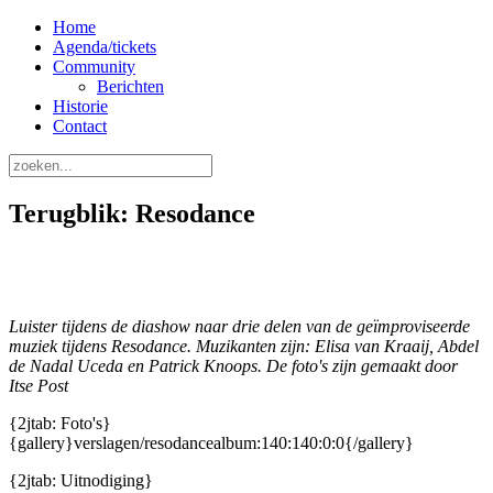
Home
Agenda/tickets
Community
Berichten
Historie
Contact
Terugblik: Resodance
Luister tijdens de diashow naar drie delen van de geïmproviseerde
muziek tijdens Resodance. Muzikanten zijn: Elisa van Kraaij, Abdel
de Nadal Uceda en Patrick Knoops. De foto's zijn gemaakt door
Itse Post
{2jtab: Foto's}
{gallery}verslagen/resodancealbum:140:140:0:0{/gallery}
{2jtab: Uitnodiging}