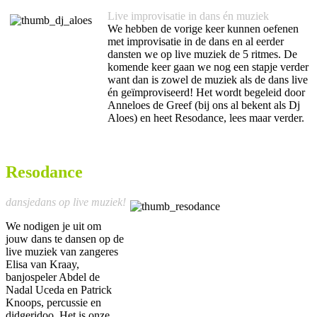
Live improvisatie in dans én muziek
We hebben de vorige keer kunnen oefenen
met improvisatie in de dans en al eerder
dansten we op live muziek de 5 ritmes. De
komende keer gaan we nog een stapje verder
want dan is zowel de muziek als de dans live
én geïmproviseerd! Het wordt begeleid door
Anneloes de Greef (bij ons al bekent als Dj
Aloes) en heet Resodance, lees maar verder.
Resodance
dansjedans op live muziek!
We nodigen je uit om
jouw dans te dansen op de
live muziek van zangeres
Elisa van Kraay,
banjospeler Abdel de
Nadal Uceda en Patrick
Knoops, percussie en
didgeridoo. Het is onze