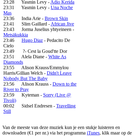
23:28 Yasmin Levy -
Adio Kerida
23:31 Yasmin Levy -
Una Noche
Mas
23:36 India Arie -
Brown Skin
23:41 Slim Gaillard -
African Jive
23:43 Jorma Juselius yhtyeineen -
Metsäkukkia
23:46
Hugo Diaz
- Pedacito De
Cielo
23:49 ?- Cest la Goud'tte Dor
23:51 Alela Diane -
White As
Diamonds
23:55 Alison Krauss/Emmylou
Harris/Gillian Welch -
Didn't Leave
Nobody But The Baby
23:56 Alison Krauss -
Down to the
River to Pray
23:59 Kyteman -
Sorry (Live @
Tivoli)
00:02 Sidsel Endresen -
Travelling
Still
Van de meeste van deze muziek kun je een stukje luisteren en
downloaden (€1 per nr.) via het programma
iTunes
, klik maar op de