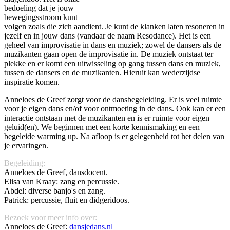
bedoeling dat je jouw
bewegingsstroom kunt
volgen zoals die zich aandient. Je kunt de klanken laten resoneren in
jezelf en in jouw dans (vandaar de naam Resodance). Het is een
geheel van improvisatie in dans en muziek; zowel de dansers als de
muzikanten gaan open de improvisatie in. De muziek ontstaat ter
plekke en er komt een uitwisseling op gang tussen dans en muziek,
tussen de dansers en de muzikanten. Hieruit kan wederzijdse
inspiratie komen.
Anneloes de Greef zorgt voor de dansbegeleiding. Er is veel ruimte
voor je eigen dans en/of voor ontmoeting in de dans. Ook kan er een
interactie ontstaan met de muzikanten en is er ruimte voor eigen
geluid(en). We beginnen met een korte kennismaking en een
begeleide warming up. Na afloop is er gelegenheid tot het delen van
je ervaringen.
Begeleiding:
Anneloes de Greef, dansdocent.
Elisa van Kraay: zang en percussie.
Abdel: diverse banjo's en zang.
Patrick: percussie, fluit en didgeridoos.
Bezoek voor meer info over:
Anneloes de Greef:
dansjedans.nl