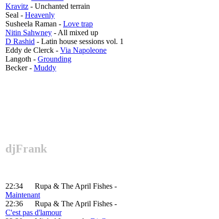
Kravitz
- Unchanted terrain
Seal -
Heavenly
Susheela Raman -
Love trap
Nitin Sahwney
- All mixed up
D Rashid
- Latin house sessions vol. 1
Eddy de Clerck -
Via Napoleone
Langoth -
Grounding
Becker -
Muddy
djFrank
22:34 Rupa & The April Fishes -
Maintenant
22:36 Rupa & The April Fishes -
C'est pas d'lamour